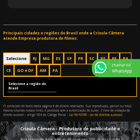
Principais cidades e regiões do Brasil onde a Crioula Câmera
atende Empresa produtora de filmes:
Selecione
RJ
MG
ES
SP
PR
SC
RS
PE
BA
chamar no
CE
GO e DF
AM
PA
WhatsApp
Selecione a região do
Brasil
O conteúdo do texto desta página é de direito reservado. Sua reprodução, parcial ou total,
mesmo citando nossos links, é proibida sem a autorização do autor. Crime de violação de
direito autoral – artigo 184 do Código Penal –
Lei 9610/98 - Lei de direitos autorais
.
Crioula Câmera - Produtora de publicidade e
entretenimento
Rua Mario de Andrade, nº 48 conjunto 206 - Barra funda