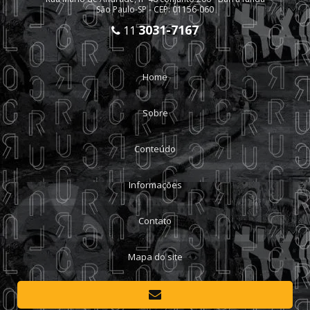
São Paulo-SP - CEP: 01156-060
3031-7167
11
Home
Sobre
Conteúdo
Informações
Contato
Mapa do site