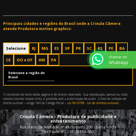
Principais cidades e regiões do Brasil onde a Crioula Câmera
atende Produtora motion graphics:
Selecione
RJ
MG
ES
SP
PR
SC
RS
PE
BA
chamar no
CE
GO e DF
AM
PA
WhatsApp
Selecione a região do
Brasil
O conteúdo do texto desta página é de direito reservado. Sua reprodução, parcial ou total,
mesmo citando nossos links, é proibida sem a autorização do autor. Crime de violação de
direito autoral – artigo 184 do Código Penal –
Lei 9610/98 - Lei de direitos autorais
.
Crioula Câmera - Produtora de publicidade e
entretenimento
Rua Mario de Andrade, nº 48 conjunto 206 - Barra funda
São Paulo-SP - CEP: 01156-060