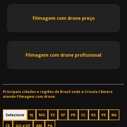
Filmagem com drone preço
Filmagem com drone profissional
Principais cidades e regiões do Brasil onde a Crioula Câmera
atende Filmagem com drone:
Selecione
RJ
MG
ES
SP
PR
SC
RS
PE
BA
CE
GO e DF
AM
PA