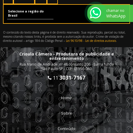
chamar no
Selecione a região do
WhatsApp
Brasil
O conteúdo do texto desta página é de direito reservado. Sua reprodução, parcial ou total,
mesmo citando nossos links, é proibida sem a autorização do autor. Crime de violação de
direito autoral – artigo 184 do Código Penal –
Lei 9610/98 - Lei de direitos autorais
.
Crioula Câmera - Produtora de publicidade e
entretenimento
Rua Mario de Andrade, nº 48 conjunto 206 - Barra funda
São Paulo-SP - CEP: 01156-060
3031-7167
11
Home
Sobre
Conteúdo