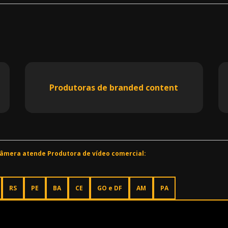
Produtoras de branded content
 Câmera atende Produtora de vídeo comercial:
RS
PE
BA
CE
GO e DF
AM
PA