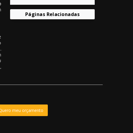
a
m
Páginas Relacionadas
e
o
.
m
u
,
Quero meu orçamento