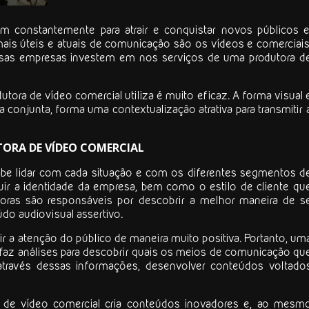
 constantemente para atrair e conquistar novos públicos e
mais úteis e atuais de comunicação são os vídeos e comerciais
ersas empresas investem em nos serviços de uma
produtora d
dutora de vídeo comercial
utiliza é muito eficaz. A forma visual 
conjunta, forma uma contextualização atrativa para transmitir 
ORA DE VÍDEO COMERCIAL
be lidar com cada situação e com os diferentes segmentos d
r a identidade da empresa, bem como o estilo de cliente qu
dutoras são responsáveis por descobrir a melhor maneira de s
do audiovisual assertivo.
r a atenção do público de maneira muito positiva. Portanto, um
 faz análises para descobrir quais os meios de comunicação qu
 através dessas informações, desenvolver conteúdos voltado
 de vídeo comercial
cria conteúdos inovadores e, ao mesm