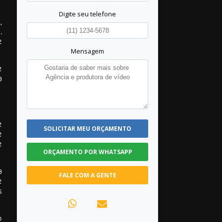
Digite seu telefone
,
.
e
Mensagem
e
a
e
SOLICITAR MEU ORÇAMENTO
e
e
ORÇAMENTO POR WHATSAPP
a
FALE COM A GENTE
e
s
o