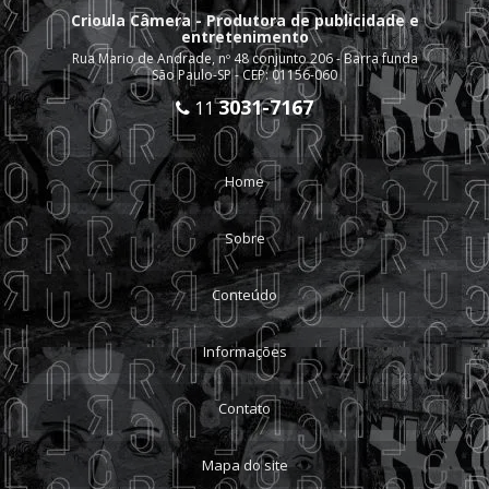
Crioula Câmera - Produtora de publicidade e
entretenimento
Rua Mario de Andrade, nº 48 conjunto 206 - Barra funda
São Paulo-SP - CEP: 01156-060
3031-7167
11
Home
Sobre
Conteúdo
Informações
Contato
Mapa do site