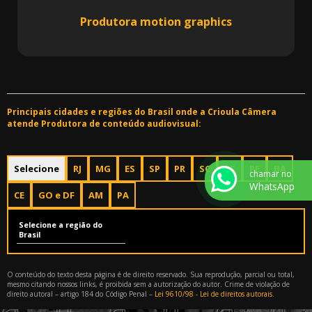
Produtora motion graphics
Principais cidades e regiões do Brasil onde a Crioula Câmera
atende Produtora de conteúdo audiovisual:
Selecione
RJ
MG
ES
SP
PR
SC
RS
PE
BA
chamar no
WhatsApp
CE
GO e DF
AM
PA
Selecione a região do
Brasil
O conteúdo do texto desta página é de direito reservado. Sua reprodução, parcial ou total,
mesmo citando nossos links, é proibida sem a autorização do autor. Crime de violação de
direito autoral – artigo 184 do Código Penal –
Lei 9610/98 - Lei de direitos autorais
.