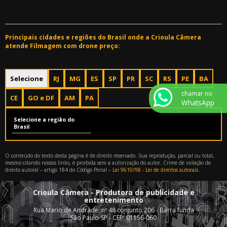
Principais cidades e regiões do Brasil onde a Crioula Câmera
atende Filmagem com drone preço:
Selecione
RJ
MG
ES
SP
PR
SC
RS
PE
BA
chamar no
CE
GO e DF
AM
PA
WhatsApp
Selecione a região do
Brasil
O conteúdo do texto desta página é de direito reservado. Sua reprodução, parcial ou total,
mesmo citando nossos links, é proibida sem a autorização do autor. Crime de violação de
direito autoral – artigo 184 do Código Penal –
Lei 9610/98 - Lei de direitos autorais
.
Crioula Câmera - Produtora de publicidade e
entretenimento
Rua Mario de Andrade, nº 48 conjunto 206 - Barra funda
São Paulo-SP - CEP: 01156-060