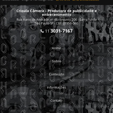
Crioula Câmera - Produtora de publicidade e
entretenimento
Rua Mario de Andrade, nº 48 conjunto 206 - Barra funda
São Paulo-SP - CEP: 01156-060
3031-7167
11
Home
Sobre
Conteúdo
Informações
Contato