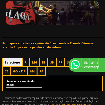
Principais cidades e regiões do Brasil onde a Crioula Câmera
atende Empresa de produção de vídeos:
Selecione
RJ
MG
ES
SP
PR
SC
RS
PE
BA
chamar no
WhatsApp
CE
GO e DF
AM
PA
Selecione a região do
Brasil
O conteúdo do texto desta página é de direito reservado. Sua reprodução, parcial ou total,
mesmo citando nossos links, é proibida sem a autorização do autor. Crime de violação de
direito autoral – artigo 184 do Código Penal –
Lei 9610/98 - Lei de direitos autorais
.