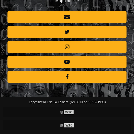
Mapa do site
Copyright © Crioula Câmera. (Lei 9610 de 19/02/1998)
W3C
W3C