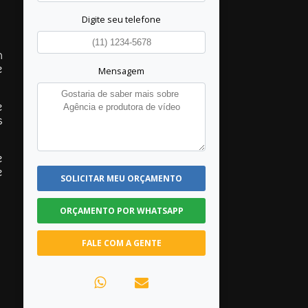
Digite seu telefone
m
e
Mensagem
e
s
e
e
SOLICITAR MEU ORÇAMENTO
ORÇAMENTO POR WHATSAPP
FALE COM A GENTE