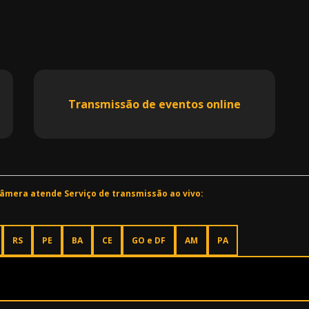
Transmissão de eventos online
 Câmera atende Serviço de transmissão ao vivo:
RS
PE
BA
CE
GO e DF
AM
PA