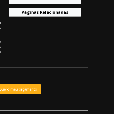
Páginas Relacionadas
a
s
e
s
o
Quero meu orçamento