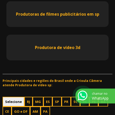
Produtoras de filmes publicitários em sp
Produtora de vídeo 3d
Principais cidades e regiões do Brasil onde a Crioula Câmera
atende Produtora de vídeo sp:
chamar no
WhatsApp
Selecione
RJ
MG
ES
SP
PR
SC
RS
PE
BA
CE
GO e DF
AM
PA