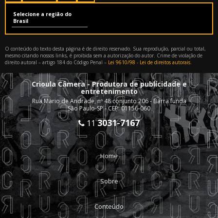
Selecione a região do
Brasil
O conteúdo do texto desta página é de direito reservado. Sua reprodução, parcial ou total,
mesmo citando nossos links, é proibida sem a autorização do autor. Crime de violação de
direito autoral – artigo 184 do Código Penal –
Lei 9610/98 - Lei de direitos autorais
.
Crioula Câmera - Produtora de publicidade e
entretenimento
Rua Mario de Andrade, nº 48 conjunto 206 - Barra funda
São Paulo-SP - CEP: 01156-060
3031-7167
11
Home
Sobre
Conteúdo